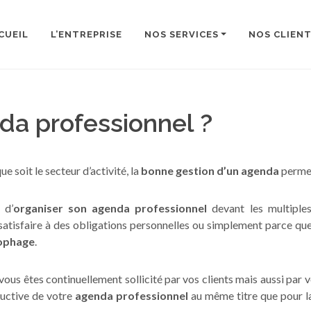
CUEIL
L’ENTREPRISE
NOS SERVICES
NOS CLIEN
a professionnel ?
ue soit le secteur d’activité, la
bonne gestion d’un agenda
perme
 d’
organiser son agenda professionnel
devant les multiples
r satisfaire à des obligations personnelles ou simplement parce q
nophage
.
 vous êtes continuellement sollicité par vos clients mais aussi pa
ductive de votre
agenda professionnel
au même titre que pour l